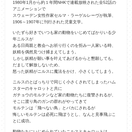
1980年1月から約１年間NHKで連載放映された全52話の
アニメーションで
スウェーデン女性作家セルマ・ラーゲルレーヴが執筆、
1906～1907年に刊行された児童文学。
いたずら好きでいつも家の動物をいじめてばかりいる少
年ニルスが
ある日両親と教会へお祈り行くのを拒み一人家いる時、
妖精を偶然見つけ捕まえてしまう。
しかし妖精が願い事を叶えてあげるからと懇願しても、
だまして解放しないため、
怒った妖精がニルスに魔法をかけ、小さくしてしまう。
ニルスのとばっちりで同じく小さくされてしまったハム
スターのキャロットと共に
ガチョウのモルテンなど家の動物たちに復讐されるが、
そこに渡り鳥のガンの群れがやってきて
モルテンは「飛べない鳥」とバカにされるが
悔しいモルテンは必死に飛ぼうとし、なんと見事飛ぶこ
とに成功。
動物たちにいじめられていたニルスとキャロットは