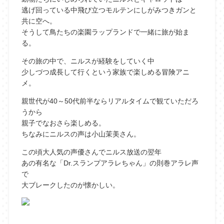
逃げ回っている中飛び立つモルテンにしがみつきガンと
共に空へ。
そうして鳥たちの楽園ラップランドで一緒に旅が始ま
る。
その旅の中で、ニルスが経験をしていく中
少しづつ成長して行くという家族で楽しめる冒険アニ
メ。
親世代が40～50代前半ならリアルタイムで観ていただろ
うから
親子でなおさら楽しめる。
ちなみにニルスの声は小山茉美さん。
この頃大人気の声優さんでニルス放送の翌年
あの有名な「Dr.スランプアラレちゃん」の則巻アラレ声
で
大ブレークしたのが懐かしい。