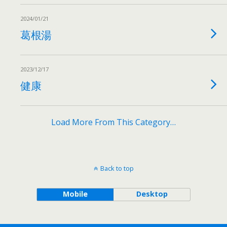
2024/01/21
葛根湯
2023/12/17
健康
Load More From This Category…
Back to top
Mobile
Desktop